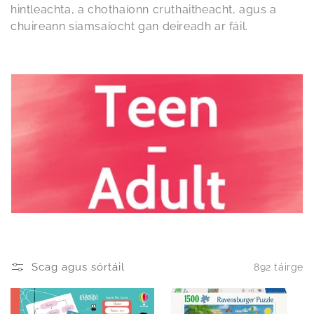
ú
hintleachta, a chothaíonn cruthaitheacht, agus a
chuireann siamsaíocht gan deireadh ar fáil.
c
h
á
n
:
Scag agus sórtáil
892 táirge