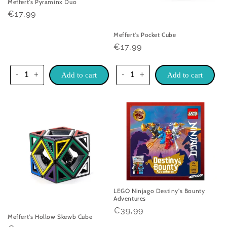
Meffert's Pyraminx Duo
Praghas
€17,99
rialta
Meffert's Pocket Cube
Praghas
€17,99
rialta
-
+
Add to cart
-
+
Add to cart
LEGO Ninjago Destiny's Bounty
Adventures
Praghas
€39,99
Meffert's Hollow Skewb Cube
rialta