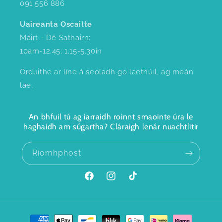
091 556 886
Uaireanta Oscailte
Máirt - Dé Sathairn:
10am-12.45; 1.15-5.30in
Orduithe ar líne á seoladh go laethúil, ag meán
lae.
An bhfuil tú ag iarraidh roinnt smaointe úra le
haghaidh am súgartha? Cláraigh lenár nuachtlitir
Ríomhphost
Facebook
Instagram
TikTok
Modhanna