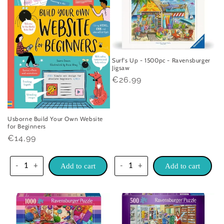
Surf's Up - 1500pc - Ravensburger
Jigsaw
Praghas
€26,99
rialta
Usborne Build Your Own Website
for Beginners
Praghas
€14,99
rialta
-
+
Add to cart
-
+
Add to cart