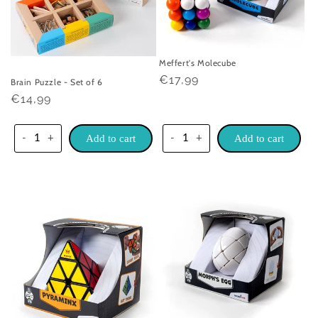
Meffert's Molecube
Praghas
€17,99
Brain Puzzle - Set of 6
rialta
Praghas
€14,99
rialta
-
+
Add to cart
-
+
Add to cart