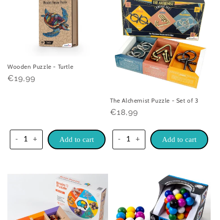
Wooden Puzzle - Turtle
Praghas
€19,99
rialta
The Alchemist Puzzle - Set of 3
Praghas
€18,99
rialta
-
+
Add to cart
-
+
Add to cart