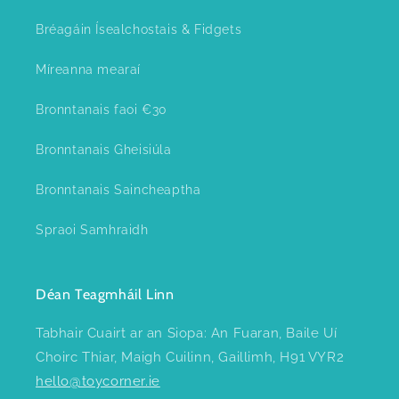
Bréagáin Ísealchostais & Fidgets
Míreanna mearaí
Bronntanais faoi €30
Bronntanais Gheisiúla
Bronntanais Saincheaptha
Spraoi Samhraidh
Déan Teagmháil Linn
Tabhair Cuairt ar an Siopa: An Fuaran, Baile Uí
Choirc Thiar, Maigh Cuilinn, Gaillimh, H91 VYR2
hello@toycorner.ie