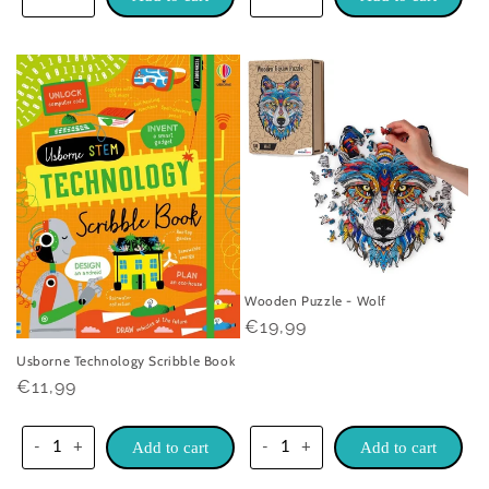
Wooden Puzzle - Wolf
Praghas
€19,99
rialta
Usborne Technology Scribble Book
Praghas
€11,99
rialta
-
+
Add to cart
-
+
Add to cart