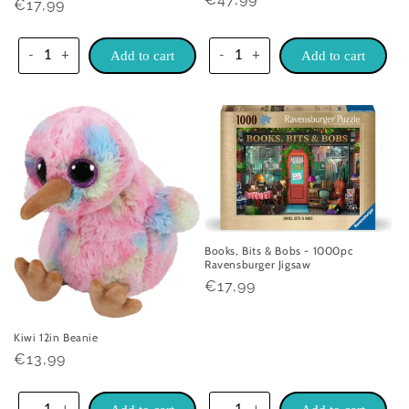
Praghas
€17,99
rialta
rialta
-
+
Add to cart
-
+
Add to cart
Books, Bits & Bobs - 1000pc
Ravensburger Jigsaw
Praghas
€17,99
rialta
Kiwi 12in Beanie
Praghas
€13,99
rialta