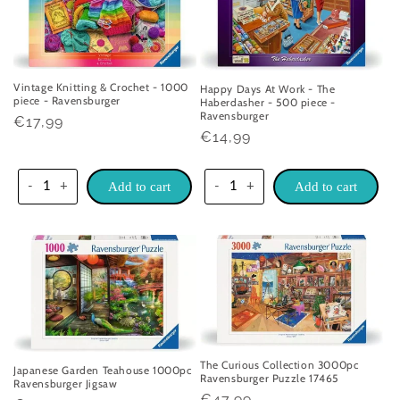
Vintage Knitting & Crochet - 1000
Happy Days At Work - The
piece - Ravensburger
Haberdasher - 500 piece -
Ravensburger
Praghas
€17,99
Praghas
€14,99
rialta
rialta
-
+
Add to cart
-
+
Add to cart
The Curious Collection 3000pc
Japanese Garden Teahouse 1000pc
Ravensburger Puzzle 17465
Ravensburger Jigsaw
Praghas
€47,99